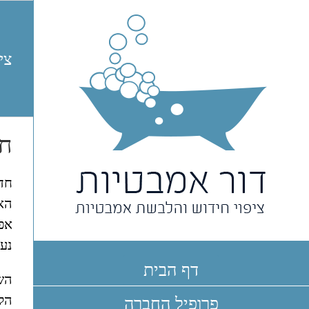
Ski
t
conten
צי
חד
חדר
האמ
אפ
נעו
דף הבית
השל
הל
פרופיל החברה